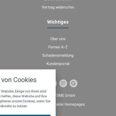
Vertrag widerrufen
Wichtiges
Über uns
Firmen A-Z
Schadensmeldung
Kundenportal
nstellungen
von Cookies
über alle verwendeten Cookies und
chkeit folgende Kategorien zu
r zu blockieren.
 Website. Einige von ihnen sind
© 2026 V3IME GmbH
helfen, diese Website und Ihre
eptieren unsere Cookies, wenn Sie
Notwendig
Made with
❤
Makler Homepages
ebseite zu nutzen.
Performance