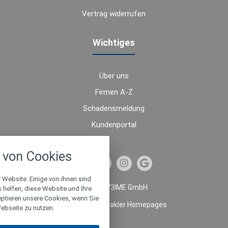
Vertrag widerrufen
Wichtiges
Über uns
Firmen A-Z
Schadensmeldung
Kundenportal
nstellungen
von Cookies
über alle verwendeten Cookies und
chkeit folgende Kategorien zu
r zu blockieren.
 Website. Einige von ihnen sind
© 2026 V3IME GmbH
helfen, diese Website und Ihre
eptieren unsere Cookies, wenn Sie
Notwendig
Made with
❤
Makler Homepages
ebseite zu nutzen.
Performance