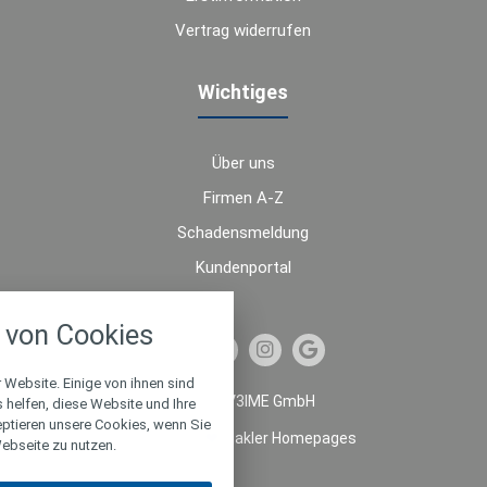
Vertrag widerrufen
Wichtiges
Über uns
Firmen A-Z
Schadensmeldung
Kundenportal
nstellungen
von Cookies
über alle verwendeten Cookies und
chkeit folgende Kategorien zu
r zu blockieren.
 Website. Einige von ihnen sind
© 2026 V3IME GmbH
helfen, diese Website und Ihre
eptieren unsere Cookies, wenn Sie
Notwendig
Made with
❤
Makler Homepages
ebseite zu nutzen.
Performance