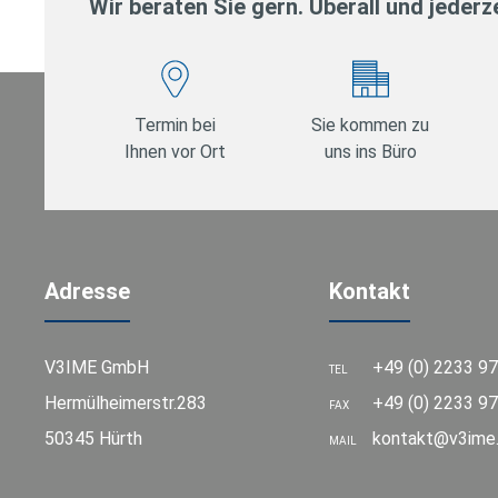
Wir beraten Sie gern. Überall und jederze
Termin bei
Sie kommen zu
Ihnen vor Ort
uns ins Büro
Adresse
Kontakt
V3IME GmbH
+49 (0) 2233 9
TEL
Hermülheimerstr.283
+49 (0) 2233 97
FAX
50345 Hürth
kontakt@v3ime
MAIL