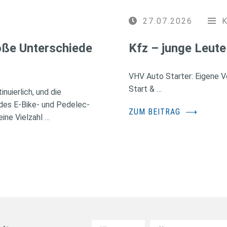
27.07.2026
roße Unterschiede
Kfz – junge Leute
VHV Auto Starter: Eigene Ve
Start & …
nuierlich, und die
des E-Bike- und Pedelec-
ZUM BEITRAG
⟶
ine Vielzahl …