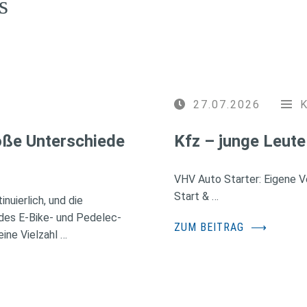
s
27.07.2026
roße Unterschiede
Kfz – junge Leute
VHV Auto Starter: Eigene Ve
Start & …
nuierlich, und die
des E-Bike- und Pedelec-
ZUM BEITRAG
⟶
ine Vielzahl …