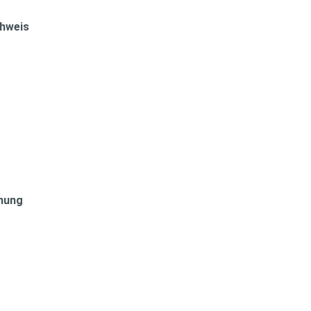
hweis
nung