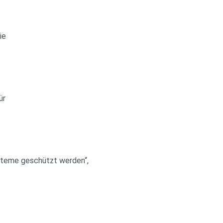
Die
für
ysteme geschützt werden“,