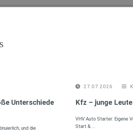
s
27.07.2026
roße Unterschiede
Kfz – junge Leute
VHV Auto Starter: Eigene Ve
Start & …
nuierlich, und die