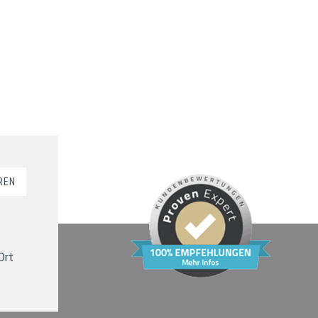
REN
Ort