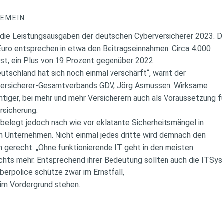
GEMEIN
 die Leistungsausgaben der deutschen Cyberversicherer 2023. 
Euro entsprechen in etwa den Beitragseinnahmen. Circa 4.000
st, ein Plus von 19 Prozent gegenüber 2022.
utschland hat sich noch einmal verschärft“, warnt der
Versicherer-Gesamtverbands GDV, Jörg Asmussen. Wirksame
tiger, bei mehr und mehr Versicherern auch als Voraussetzung 
rsicherung.
 belegt jedoch nach wie vor eklatante Sicherheitsmängel in
n Unternehmen. Nicht einmal jedes dritte wird demnach den
 gerecht. „Ohne funktionierende IT geht in den meisten
chts mehr. Entsprechend ihrer Bedeutung sollten auch die ITS
berpolice schütze zwar im Ernstfall,
m Vordergrund stehen.