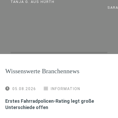
TANJA G. AUS HÜRTH
SARA
Wissenswerte Branchennews
05.08.2026
INFORMATION
Erstes Fahrradpolicen-Rating legt große
Unterschiede offen