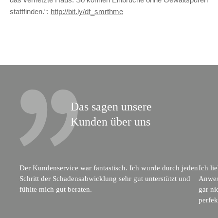
stattfinden.“:
http://bit.ly/df_smrthme
Das sagen unsere
Kunden über uns
Der Kundenservice war fantastisch. Ich wurde durch jeden
Ich li
Schritt der Schadensabwicklung sehr gut unterstützt und
Anwese
fühlte mich gut beraten.
gar ni
perfe