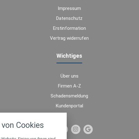
Impressum
Datenschutz
Erstinformation
Vertrag widerrufen
Wichtiges
Über uns
Firmen A-Z
Schadensmeldung
Kundenportal
nstellungen
von Cookies
über alle verwendeten Cookies und
chkeit folgende Kategorien zu
r zu blockieren.
 Website. Einige von ihnen sind