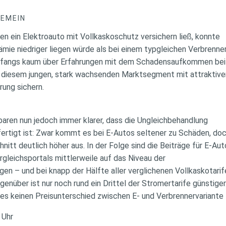
GEMEIN
en ein Elektroauto mit Vollkaskoschutz versichern ließ, konnte
mie niedriger liegen würde als bei einem typgleichen Verbrenne
anfangs kaum über Erfahrungen mit dem Schadensaufkommen be
n diesem jungen, stark wachsenden Marktsegment mit attraktiv
rung sichern.
aren nun jedoch immer klarer, dass die Ungleichbehandlung
tfertigt ist: Zwar kommt es bei E-Autos seltener zu Schäden, do
hnitt deutlich höher aus. In der Folge sind die Beiträge für E-A
gleichsportals mittlerweile auf das Niveau der
en – und bei knapp der Hälfte aller verglichenen Vollkaskotari
enüber ist nur noch rund ein Drittel der Stromertarife günstiger
 es keinen Preisunterschied zwischen E- und Verbrennervariante
 Uhr