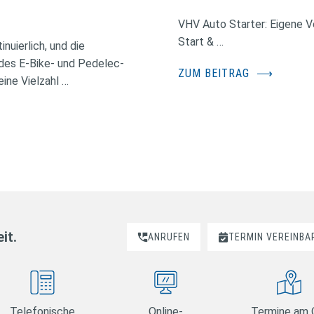
VHV Auto Starter: Eigene Ve
Start & …
nuierlich, und die
des E-Bike- und Pedelec-
ZUM BEITRAG
⟶
ine Vielzahl …
it.
ANRUFEN
TERMIN VEREINBA
Telefonische
Online-
Termine am 