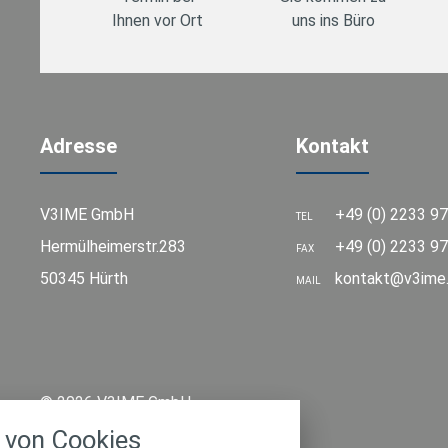
Ihnen vor Ort
uns ins Büro
Adresse
Kontakt
V3IME GmbH
+49 (0) 2233 9
TEL
Hermülheimerstr.283
+49 (0) 2233 97
FAX
50345 Hürth
kontakt@v3ime
MAIL
stellungen
© 2026 V3IME GmbH
rwendeten Cookies und Skripte. Sie haben die
von Cookies
u akzeptieren oder zu blockieren.