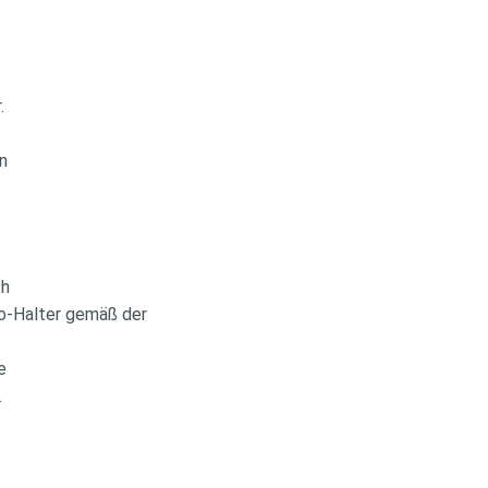
r.
i
en
ch
uto-Halter gemäß der
fe
.