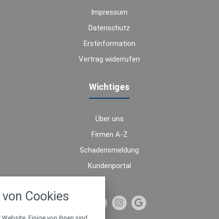
Impressum
Datenschutz
Erstinformation
Vertrag widerrufen
Wichtiges
Über uns
Firmen A-Z
Schadensmeldung
Kundenportal
nstellungen
von Cookies
über alle verwendeten Cookies und
chkeit folgende Kategorien zu
r zu blockieren.
 Website. Einige von ihnen sind