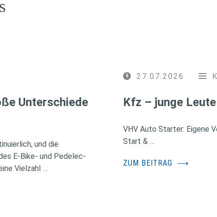
s
27.07.2026
roße Unterschiede
Kfz – junge Leute
VHV Auto Starter: Eigene Ve
Start & …
nuierlich, und die
des E-Bike- und Pedelec-
ZUM BEITRAG
⟶
ine Vielzahl …