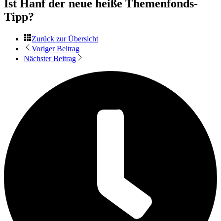
Ist Hanf der neue heiße Themenfonds-
Tipp?
Zurück zur Übersicht
Voriger Beitrag
Nächster Beitrag