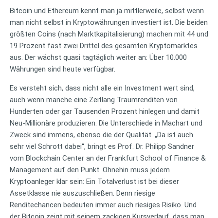
Bitcoin und Ethereum kennt man ja mittlerweile, selbst wenn
man nicht selbst in Kryptowährungen investiert ist. Die beiden
größten Coins (nach Marktkapitalisierung) machen mit 44 und
19 Prozent fast zwei Drittel des gesamten Kryptomarktes
aus. Der wächst quasi tagtäglich weiter an: Über 10.000
Währungen sind heute verfügbar.
Es versteht sich, dass nicht alle ein Investment wert sind,
auch wenn manche eine Zeitlang Traumrenditen von
Hunderten oder gar Tausenden Prozent hinlegen und damit
Neu-Millionäre produzieren. Die Unterschiede in Machart und
Zweck sind immens, ebenso die der Qualität. „Da ist auch
sehr viel Schrott dabei“, bringt es Prof. Dr. Philipp Sandner
vom Blockchain Center an der Frankfurt School of Finance &
Management auf den Punkt. Ohnehin muss jedem
Kryptoanleger klar sein: Ein Totalverlust ist bei dieser
Assetklasse nie auszuschließen. Denn riesige
Renditechancen bedeuten immer auch riesiges Risiko. Und
der Bitcoin zeigt mit seinem zackigen Kursverlauf, dass man