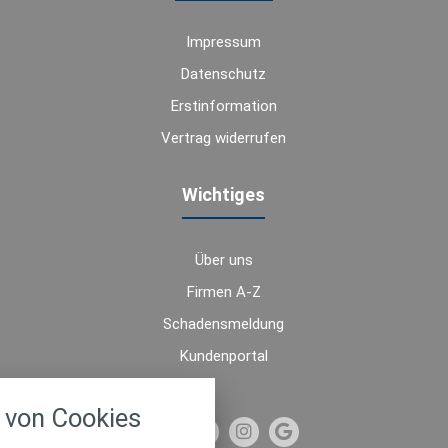
Impressum
Datenschutz
Erstinformation
Vertrag widerrufen
Wichtiges
Über uns
Firmen A-Z
Schadensmeldung
Kundenportal
nstellungen
von Cookies
über alle verwendeten Cookies und
chkeit folgende Kategorien zu