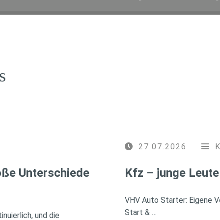
s
27.07.2026
roße Unterschiede
Kfz – junge Leute
VHV Auto Starter: Eigene Ve
Start & …
nuierlich, und die