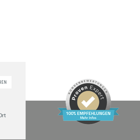
REN
Ort