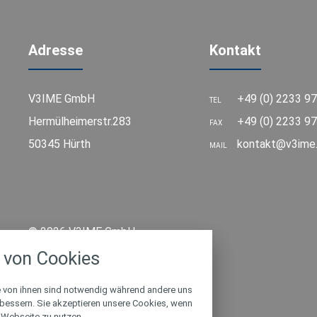
Adresse
Kontakt
V3IME GmbH
+49 (0) 2233 9
TEL
Hermülheimerstr.283
+49 (0) 2233 97
FAX
50345 Hürth
kontakt@v3ime
MAIL
stellungen
© 2026 V3IME GmbH
rwendeten Cookies und Skripte. Sie haben die
von Cookies
u akzeptieren oder zu blockieren.
Notwendig
e von ihnen sind notwendig während andere uns
rbessern. Sie akzeptieren unsere Cookies, wenn
 Webseite zu nutzen.