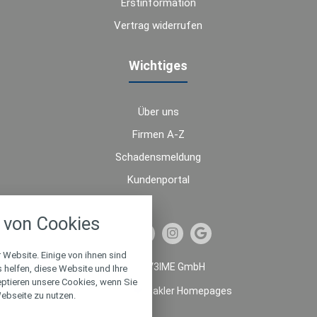
Erstinformation
Vertrag widerrufen
Wichtiges
Über uns
Firmen A-Z
Schadensmeldung
Kundenportal
nstellungen
von Cookies
über alle verwendeten Cookies und
chkeit folgende Kategorien zu
r zu blockieren.
 Website. Einige von ihnen sind
© 2026 V3IME GmbH
helfen, diese Website und Ihre
eptieren unsere Cookies, wenn Sie
Notwendig
Made with
❤
Makler Homepages
ebseite zu nutzen.