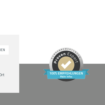
REN
Ort