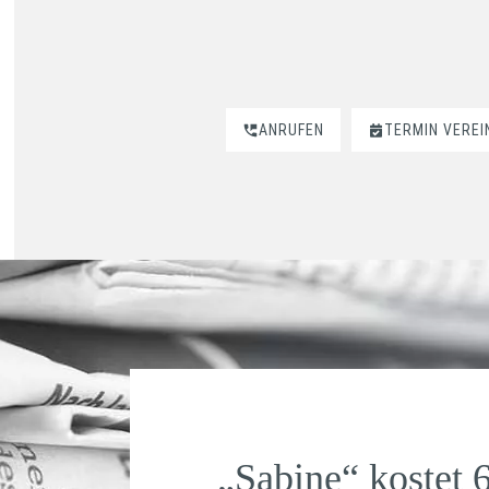
ANRUFEN
TERMIN VERE
„Sabine“ kostet 