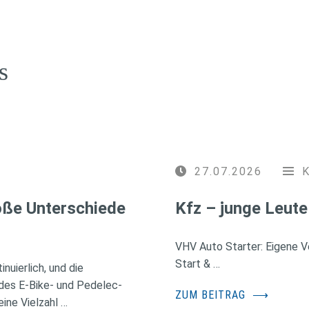
s
27.07.2026
roße Unterschiede
Kfz – junge Leute
VHV Auto Starter: Eigene Ve
Start & …
nuierlich, und die
des E-Bike- und Pedelec-
ZUM BEITRAG
⟶
ine Vielzahl …