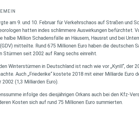
GEMEIN
rgte am 9. und 10. Februar für Verkehrschaos auf Straßen und S
teorologen hatten indes schlimmere Auswirkungen befürchtet. 
e halbe Million Schadensfälle an Häusern, Hausrat und bei Unter
GDV) mitteilte. Rund 675 Millionen Euro haben die deutschen S
n Stürmen seit 2002 auf Rang sechs einreiht.
 den Winterstürmen in Deutschland ist nach wie vor „Kyrill“, de
sachte. Auch „Friederike“ kostete 2018 mit einer Milliarde Euro d
 2002 (1,3 Milliarden Euro).
denssumme infolge des diesjährigen Orkans auch bei den Kfz-Ver
 deren Kosten sich auf rund 75 Millionen Euro summierten.