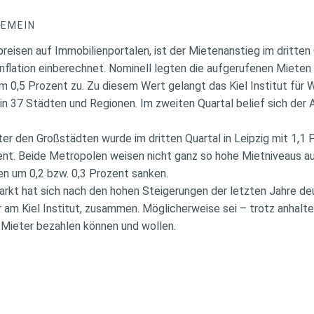
GEMEIN
isen auf Immobilienportalen, ist der Mietenanstieg im dritten 
flation einberechnet. Nominell legten die aufgerufenen Mieten
 0,5 Prozent zu. Zu diesem Wert gelangt das Kiel Institut für W
in 37 Städten und Regionen. Im zweiten Quartal belief sich der
er den Großstädten wurde im dritten Quartal in Leipzig mit 1,1 
ent. Beide Metropolen weisen nicht ganz so hohe Mietniveaus 
en um 0,2 bzw. 0,3 Prozent sanken.
rkt hat sich nach den hohen Steigerungen der letzten Jahre deu
r am Kiel Institut, zusammen. Möglicherweise sei – trotz anhalt
 Mieter bezahlen können und wollen.