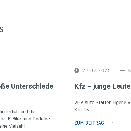
s
27.07.2026
roße Unterschiede
Kfz – junge Leute
VHV Auto Starter: Eigene Ve
Start & …
nuierlich, und die
des E-Bike- und Pedelec-
ZUM BEITRAG
⟶
ine Vielzahl …