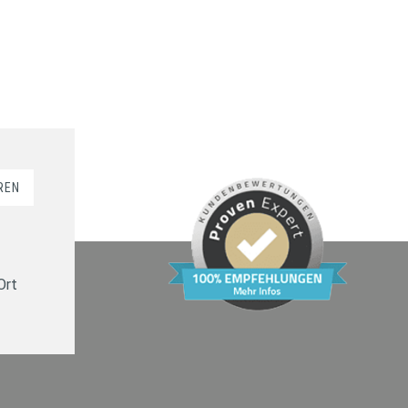
REN
Ort