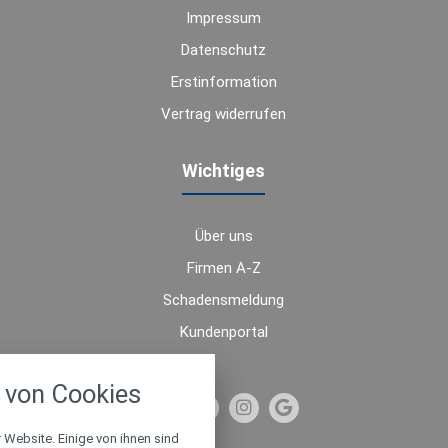
Impressum
Datenschutz
Erstinformation
Vertrag widerrufen
Wichtiges
Über uns
Firmen A-Z
Schadensmeldung
Kundenportal
nstellungen
von Cookies
über alle verwendeten Cookies und
chkeit folgende Kategorien zu
r zu blockieren.
 Website. Einige von ihnen sind