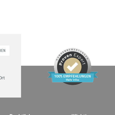
REN
Ort