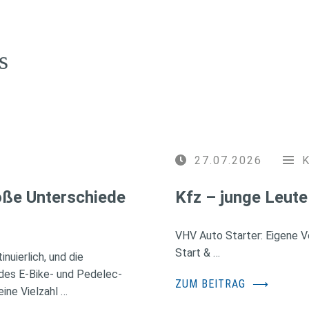
s
27.07.2026
roße Unterschiede
Kfz – junge Leute
VHV Auto Starter: Eigene Ve
Start & …
nuierlich, und die
des E-Bike- und Pedelec-
ZUM BEITRAG
⟶
ine Vielzahl …