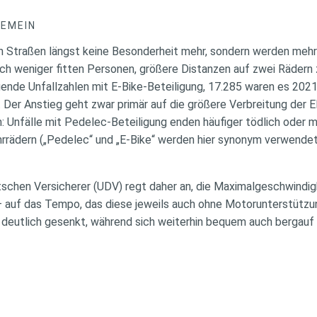
GEMEIN
 Straßen längst keine Besonderheit mehr, sondern werden mehr
ich weniger fitten Personen, größere Distanzen auf zwei Rädern 
gende Unfallzahlen mit E-Bike-Beteiligung, 17.285 waren es 202
t. Der Anstieg geht zwar primär auf die größere Verbreitung der E
h: Unfälle mit Pedelec-Beteiligung enden häufiger tödlich oder
hrrädern („Pedelec“ und „E-Bike“ werden hier synonym verwendet,
tschen Versicherer (UDV) regt daher an, die Maximalgeschwindig
 – auf das Tempo, das diese jeweils auch ohne Motorunterstützu
 deutlich gesenkt, während sich weiterhin bequem auch bergauf 