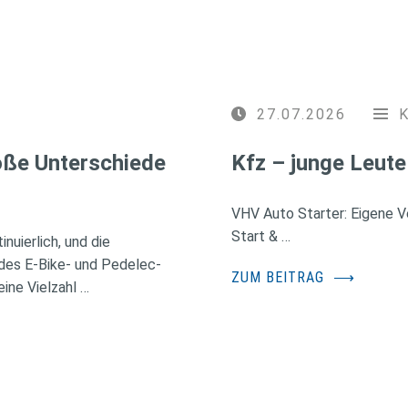
27.07.2026
roße Unterschiede
Kfz – junge Leute
VHV Auto Starter: Eigene Ve
Start & …
nuierlich, und die
des E-Bike- und Pedelec-
ZUM BEITRAG
⟶
ine Vielzahl …