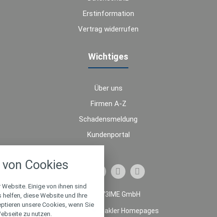
Erstinformation
Vertrag widerrufen
Wichtiges
Über uns
Firmen A-Z
Schadensmeldung
Kundenportal
nstellungen
von Cookies
über alle verwendeten Cookies und
chkeit folgende Kategorien zu
r zu blockieren.
 Website. Einige von ihnen sind
© 2026 V3IME GmbH
helfen, diese Website und Ihre
eptieren unsere Cookies, wenn Sie
Notwendig
Made with
❤
Makler Homepages
ebseite zu nutzen.