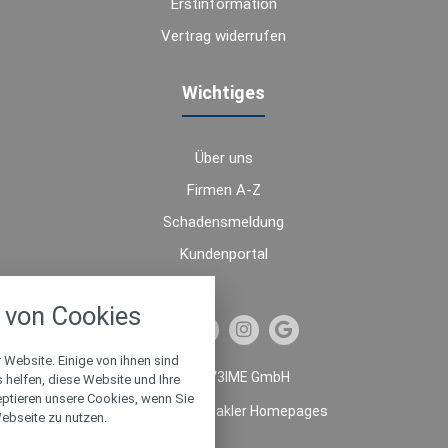
Erstinformation
Vertrag widerrufen
Wichtiges
Über uns
Firmen A-Z
Schadensmeldung
Kundenportal
nstellungen
von Cookies
über alle verwendeten Cookies und
chkeit folgende Kategorien zu
r zu blockieren.
 Website. Einige von ihnen sind
© 2026 V3IME GmbH
helfen, diese Website und Ihre
eptieren unsere Cookies, wenn Sie
Notwendig
Made with
❤
Makler Homepages
ebseite zu nutzen.