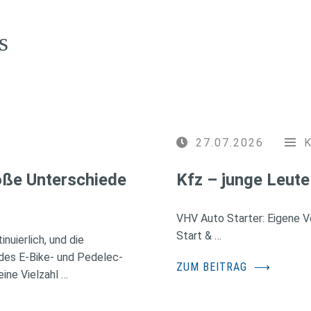
s
27.07.2026
roße Unterschiede
Kfz – junge Leute
VHV Auto Starter: Eigene Ve
Start & …
nuierlich, und die
des E-Bike- und Pedelec-
ZUM BEITRAG
⟶
ine Vielzahl …