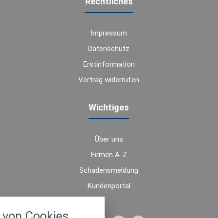
Rechtliches
Impressum
Datenschutz
Erstinformation
Vertrag widerrufen
Wichtiges
Über uns
Firmen A-Z
Schadensmeldung
Kundenportal
nstellungen
von Cookies
über alle verwendeten Cookies und