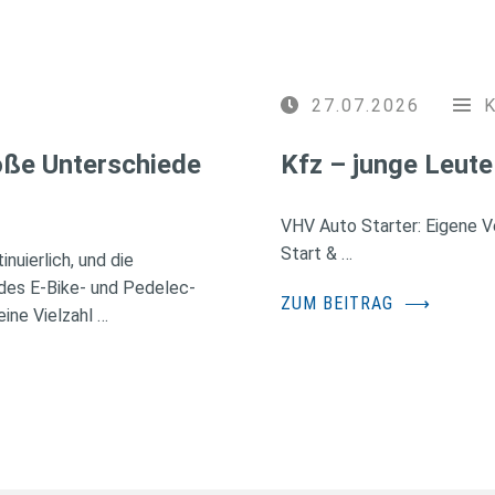
27.07.2026
roße Unterschiede
Kfz – junge Leute
VHV Auto Starter: Eigene Ve
Start & …
nuierlich, und die
des E-Bike- und Pedelec-
ZUM BEITRAG
⟶
ine Vielzahl …