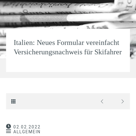
Ita­lien: Neues For­mu­lar ver­ein­facht
Ver­si­che­rungs­nach­weis für Ski­fah­rer
02.02.2022
ALLGEMEIN